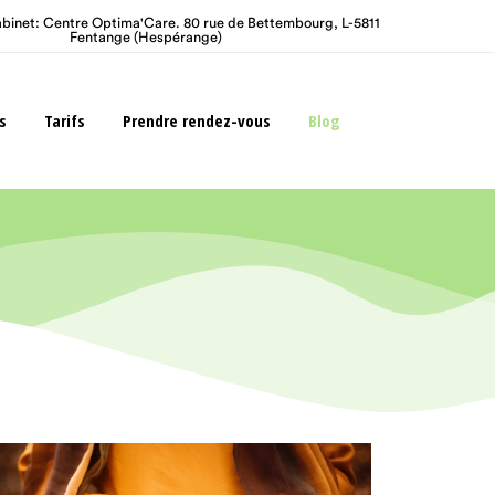
s
Tarifs
Prendre rendez-vous
Blog
binet: Centre Optima'Care. 80 rue de Bettembourg, L-5811
Fentange (Hespérange)
s
Tarifs
Prendre rendez-vous
Blog